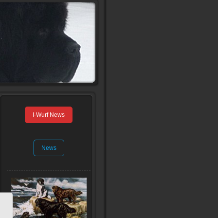
I-Wurf News
News